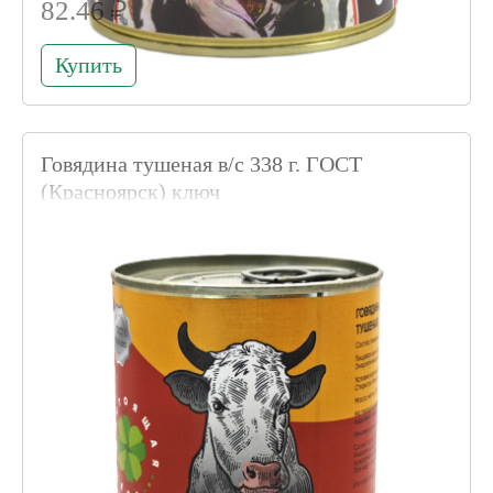
82.46 ₽
Купить
Говядина тушеная в/с 338 г. ГОСТ
(Красноярск) ключ
Код товара 020477