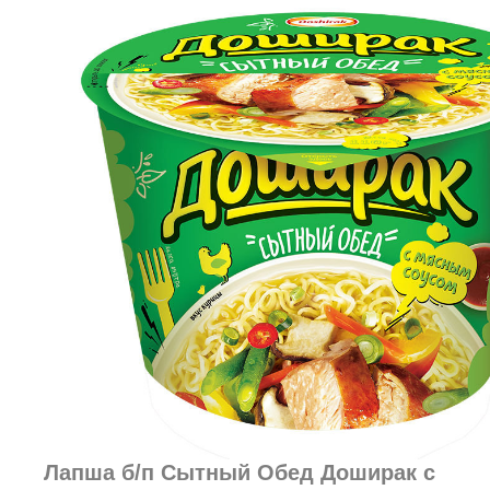
Лапша б/п Сытный Обед Доширак с