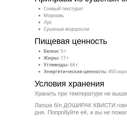
Соевый текстурат
Морковь
Лук
Сушеные водоросли
Пищевая ценность
Белки:
9 г
Жиры:
17 г
Углеводы:
64 г
Энергетическая ценность:
450 ккал
Условия хранения
Хранить при температуре не выш
Лапша б/п ДОШИРАК КВИСТИ говяди
дня. Попробуйте её, и вы не пожа