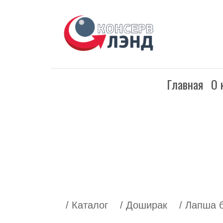
Главная
О 
/ Каталог
/ Доширак
/ Лапша 