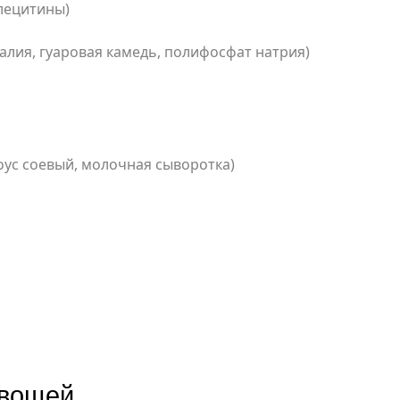
 лецитины)
алия, гуаровая камедь, полифосфат натрия)
оус соевый, молочная сыворотка)
овощей